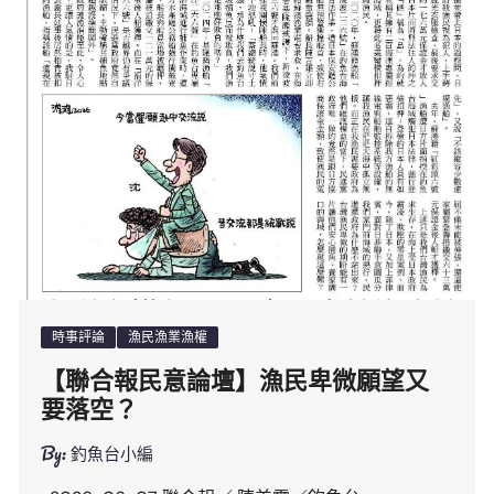
時事評論
漁民漁業漁權
【聯合報民意論壇】漁民卑微願望又
要落空？
By:
釣魚台小編