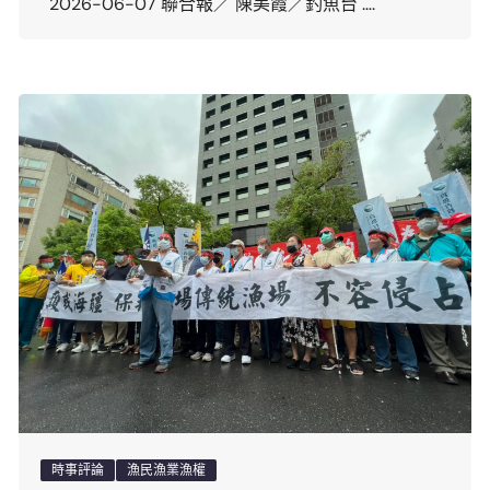
2026-06-07 聯合報／ 陳美霞／釣魚台 ….
時事評論
漁民漁業漁權