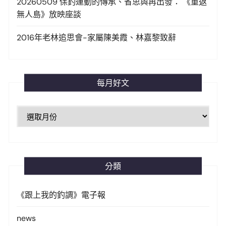
20260509 保釣運動的傳承、省思與再出發： 《重返
無人島》放映座談
2016年老林追思會-家屬陳美霞、林嘉黎致辭
每月好文
每
月
好
文
分類
《跟上我的釣調》電子報
news