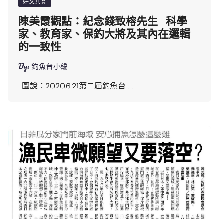
好文共賞
陳美霞觀點：紀念錢致榕先生─科學
家、教育家、保釣大將及其內在邏輯
的一致性
By:
釣魚台小編
圖說：2020.6.21第二屆釣魚台 ….