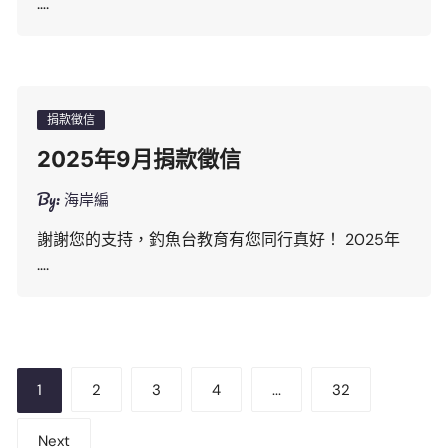
….
捐款徵信
2025年9月捐款徵信
By:
海岸編
謝謝您的支持，釣魚台教育有您同行真好！ 2025年
….
文
1
2
3
4
...
32
章
Next